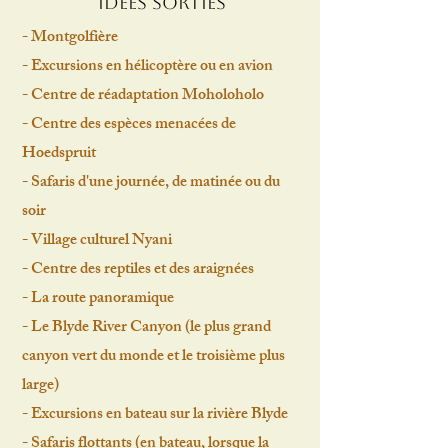
Idées sorties
-
Montgolfière
-
Excursions en hélicoptère ou en avion
-
Centre de réadaptation Moholoholo
-
Centre des espèces menacées de
Hoedspruit
-
Safaris d'une journée, de matinée ou du
soir
-
Village culturel Nyani
-
Centre des reptiles et des araignées
-
La route panoramique
-
Le Blyde River Canyon (le plus grand
canyon vert du monde et le troisième plus
large)
-
Excursions en bateau sur la rivière Blyde
-
Safaris flottants (en bateau, lorsque la