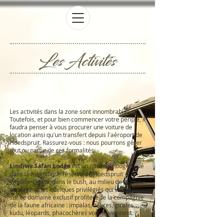
Les Activités
Les activités dans la zone sont innombrables.
Toutefois, et pour bien commencer votre périple, il
faudra penser à vous procurer une voiture de
location ainsi qu'un transfert depuis l'aéroport de
Hoedspruit. Rassurez-vous : nous pourrons gérer
tout ou partie de ces formalités.
Lindiwe Safari Lodge
est un nouveau lodge situé
dans la magnifique réserve de Hoedspruit
Wildlife Estate, dans le bush, au milieu de la faune
sauvage et les quelques privilégiés qui vivent ici
sur ce domaine exclusif profitent de la compagnie
de la faune africaine : impalas, zèbres, girafes,
kudu, léopards, phacochères vont et viennent