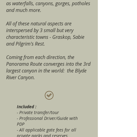
as waterfalls, canyons, gorges, potholes
and much more.
All of these natural aspects are
interspersed by 3 small but very
characteristic towns - Graskop, Sabie
and Pilgrim's Rest.
Coming from each direction, the
Panorama Route converges into the 3rd
largest canyon in the world: the Blyde
River Canyon.
Included :
- Private transfer/tour
- Professional Driver/Guide with
PDP
- All applicable gate fees for all
private parks and reserves