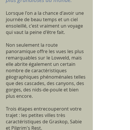
Lorsque l'on a la chance d'avoir une
journée de beau temps et un ciel
ensoleillé, c'est vraiment un voyage
qui vaut la peine d'être fait.
Non seulement la route
panoramique offre les vues les plus
remarquables sur le Lowveld, mais
elle abrite également un certain
nombre de caractéristiques
géographiques phénoménales telles
que des cascades, des canyons, des
gorges, des nids-de-poule et bien
plus encore.
Trois étapes entrecouperont votre
trajet : les petites villes très
caractéristiques de Graskop, Sabie
et Pilgrim's Rest.