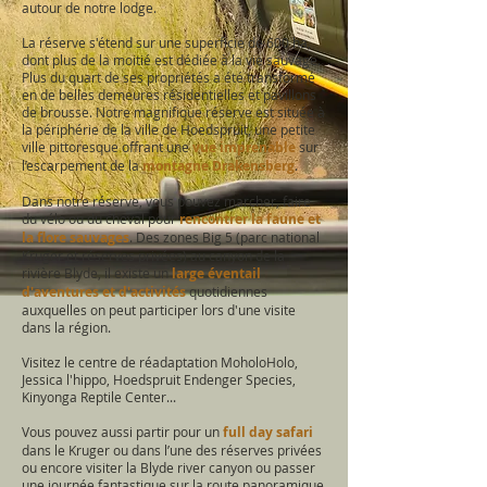
autour de notre lodge.
La réserve s'étend sur une superficie de 600 ha,
dont plus de la moitié est dédiée à la vie sauvage.
Plus du quart de ses propriétés a été transformé
en de belles demeures résidentielles et pavillons
de brousse. Notre magnifique réserve est située à
la périphérie de la ville de Hoedspruit, une petite
ville pittoresque offrant une
vue imprenable
sur
l’escarpement de la
montagne Drakensberg
.
Dans notre réserve, vous pouvez marcher, faire
du vélo ou du cheval pour
rencontrer la faune et
la flore sauvages
. Des zones Big 5 (parc national
Kruger et réserves privées) au canyon de la
rivière Blyde, il existe un
large éventail
d'aventures et d'activités
quotidiennes
auxquelles on peut participer lors d'une visite
dans la région.
Visitez le centre de réadaptation MoholoHolo,
Jessica l'hippo, Hoedspruit Endenger Species,
Kinyonga Reptile Center...
Vous pouvez aussi partir pour un
full day safari
dans le Kruger ou dans l’une des réserves privées
ou encore visiter la Blyde river canyon ou passer
une journée fantastique sur la route panoramique