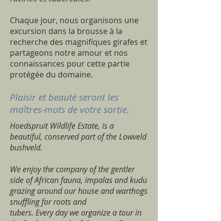
Chaque jour, nous organisons une
excursion dans la brousse à la
recherche des magnifiques girafes et
partageons notre amour et nos
connaissances pour cette partie
protégée du domaine.
Plaisir et beauté seront les
maîtres-mots de votre sortie.
Hoedspruit Wildlife Estate, is a
beautiful, conserved part of the Lowveld
bushveld.
We enjoy the company of the gentler
side of African fauna, impalas and kudu
grazing around our house and warthogs
snuffling for roots and
tubers. Every day we organize a tour in