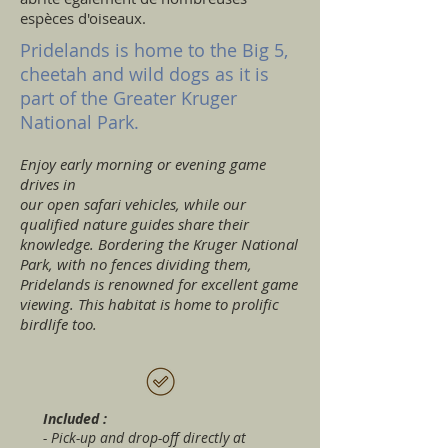
espèces d'oiseaux.
Pridelands is home to the Big 5,
cheetah and wild dogs as it is
part of the Greater Kruger
National Park.
Enjoy early morning or evening game
drives in
our open safari vehicles, while our
qualified nature guides share their
knowledge. Bordering the Kruger National
Park, with no fences dividing them,
Pridelands is renowned for excellent game
viewing. This habitat is home to prolific
birdlife too.
Included :
- Pick-up and drop-off directly at