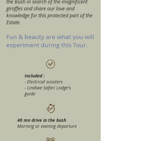
the Bush in search of the magnificent
giraffes and share our love and
knowledge for this protected part of the
Estate.
Fun & beauty are what you will
experiment during this Tour.
Included :
- Electrical scooters
- Lindiwe Safari Lodge's
guide
40 mn drive in the bush
Morning or evening departure