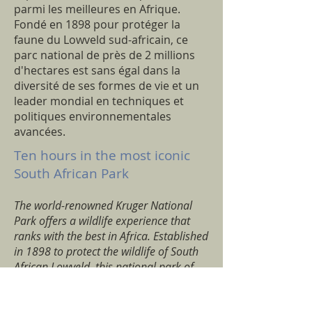
parmi les meilleures en Afrique.
Fondé en 1898 pour protéger la
faune du Lowveld sud-africain, ce
parc national de près de 2 millions
d'hectares est sans égal dans la
diversité de ses formes de vie et un
leader mondial en techniques et
politiques environnementales
avancées.
Ten hours in the most iconic
South African Park
The world-renowned Kruger National
Park offers a wildlife experience that
ranks with the best in Africa. Established
in 1898 to protect the wildlife of South
African Lowveld, this national park of
nearly 2 million hectares is unrivalled in
the diversity of its life forms and a world