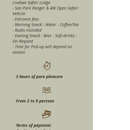
Lindiwe Safari Lodge
- San Park Ranger & 4W Open Safari
Vehicle
- Entrance fees
- Morning Snack : Water - Coffee/Tea
- Rusks included
- Evening Snack : Beer - Soft-drinks :
On Request
- Time for Pick-up will depend on
season
3 hours of pure pleasure
From 2 to 9 persons
Terms of payment: