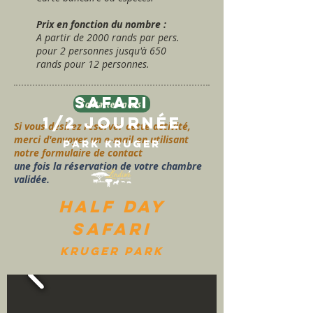
Prix en fonction du nombre :
A partir de 2000 rands par pers.
pour 2 personnes jusqu'à 650
rands pour 12 personnes.
Safari
Contactez-nous
1/2 journée
Si vous désirez réserver cette activité,
merci d'envoyer un e-mail en utilisant
park kruger
notre formulaire de contact
une fois la réservation de votre chambre
validée.
HALF DAY
SAFARI
kruger park