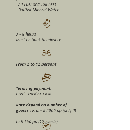
- All Fuel and Toll Fees
- Bottled Mineral Water
7 - 8 hours
Must be book in advance
From 2 to 12 persons
Terms of payment:
Credit card or Cash.
Rate d
epend on number of
guests :
From R 2000 pp (only 2)
to R 650 pp (12 guests)