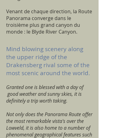
Venant de chaque direction, la Route
Panorama converge dans le
troisième plus grand canyon du
monde : le Blyde River Canyon.
Mind blowing scenery along
the upper ridge of the
Drakensberg rival some of the
most scenic around the world.
Granted one is blessed with a day of
good weather and sunny skies, it is
definitely a trip worth taking.
Not only does the Panorama Route offer
the most remarkable vista's over the
Lowveld, it is also home to a number of
phenomenal geographical features such