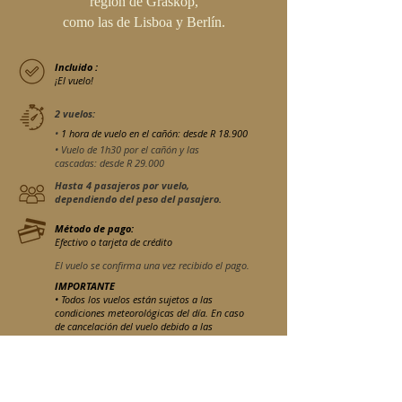
región de Graskop,
como las de Lisboa y Berlín.
Incluido :
¡El vuelo!
2 vuelos:
•
1 hora de vuelo en el cañón: desde R 18.900
• Vuelo de 1h30 por el cañón y las
cascadas: desde R 29.000
Hasta 4 pasajeros por vuelo,
dependiendo del peso del pasajero.
Método de pago:
Efectivo o tarjeta de crédito
El vuelo se confirma una vez recibido el pago.
IMPORTANTE
• Todos los vuelos están sujetos a las
condiciones meteorológicas del día. En caso
de cancelación del vuelo debido a las
condiciones meteorológicas, los pasajeros
recibirán un reembolso completo.
• Se requiere la información del peso del
pasajero al momento de la reserva para
garantizar el cumplimiento de las