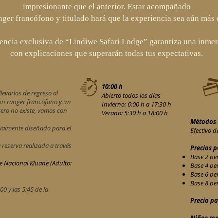
impresionante que el anterior. Estar acompañado
nger francófono y titulado hará que la experiencia sea aún más 
encia exclusiva de “Lindiwe Safari Lodge” garantiza una inmers
con explicaciones que superarán todas tus expectativas.
10:00 h
levarlos de regreso al
Abierto todos los días
n ranger francófono y un
Invierno: 6:00 h a 17:30 h
cero no existe, vamos con
Verano: 5:30 h a 18:00 h
Métodos 
ecialmente diseñado para el
Efectivo d
reserva realizada a través
Precios p
Base 2 per
e Nacional Kluane (Adulto:
Base 4 per
Base 6 per
Base 8 per
00 y las 5:45 de la
Precio pa