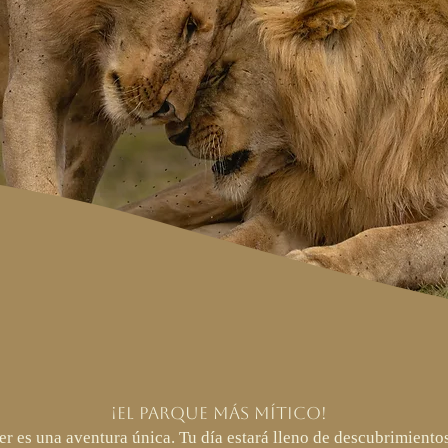
¡El Parque más mítico!
er es una aventura única. Tu día estará lleno de descubrimient