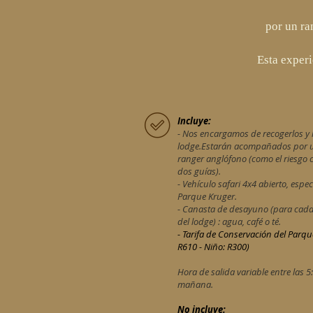
por un ra
Esta experi
Incluye:
- Nos encargamos de recogerlos y l
lodge.
Estarán acompañados por u
ranger anglófono (como el riesgo 
dos guías).
- Vehículo safari 4x4 abierto, esp
Parque Kruger.
- Canasta de desayuno (para cada 
del lodge) : agua, café o té.
- Tarifa de Conservación del Parqu
R610 - Niño: R300)
Hora de salida variable entre las 5:
mañana.
No incluye: