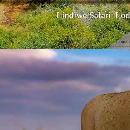
Lindi
we
Safari
Lod
INICIO
HOTEL
DORMI