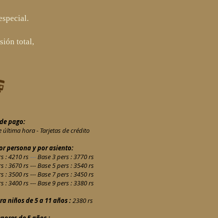
especial.
ión total,
de pago:
e última hora - Tarjetas de crédito
or persona y por asiento:
s : 4210 rs
---
Base 3 pers : 3770 rs
s : 3670 rs ---
Base 5 pers : 3540 rs
s : 3500 rs ---
Base 7 pers : 3450 rs
s : 3400 rs ---
Base 9 pers : 3380 rs
ra niños de 5 a 11 años :
2380 rs