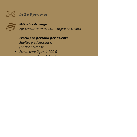
De 2 a 9 personas
Métodos de pago:
Efectivo de última hora - Tarjeta de crédito
Precio por persona por asiento:
Adultos y adolescentes
(12 años o más):
Precio para 2 per. 1.900 R
Precio para 3 per. 1.800 R
Precio para 4-
5 per. 1.700 R
Precio para 6-7
per. 1.580 R
Precio para 8-9
per. 1.500 R
Precio para niños de 5 a 11 años :
1.260 r
Niños menores de 5 años :
Pendiente de confirmación de la compania
de safari y sujeto a privatización del Game
Viewer
Si desea inscribirse en esta actividad, utilice el
formulario de contacto para enviarnos un correo
electrónico una vez que su habitación ya esté reservada.
Reservar