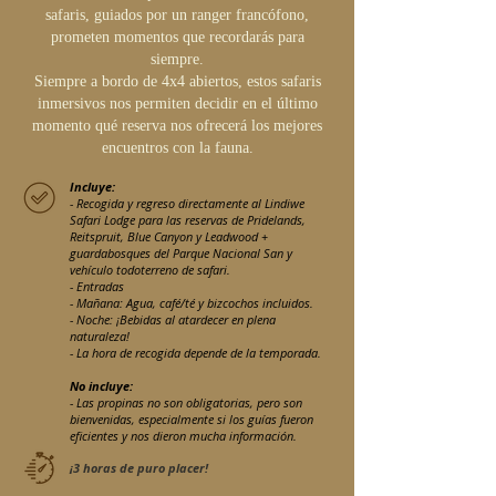
safaris, guiados por un ranger francófono,
prometen momentos que recordarás para
siempre.
Siempre a bordo de 4x4 abiertos, estos safaris
inmersivos nos permiten decidir en el último
momento qué reserva nos ofrecerá los mejores
encuentros con la fauna.
Incluye:
- Recogida y regreso directamente al Lindiwe
Safari Lodge para las reservas de Pridelands,
Reitspruit, Blue Canyon y Leadwood +
guardabosques del Parque Nacional San y
vehículo todoterreno de safari.
- Entradas
- Mañana: Agua, café/té y bizcochos incluidos.
- Noche: ¡Bebidas al atardecer en plena
naturaleza!
- La hora de recogida depende de la temporada.
No incluye:
- Las propinas no son obligatorias, pero son
bienvenidas, especialmente si los guías fueron
eficientes y nos dieron mucha información.
¡3 horas de puro placer!