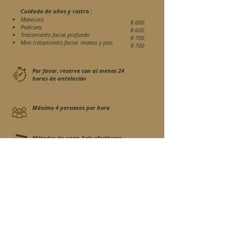
Cuidado de uñas y rostro :
Manicura
R 600
Pedicura
R 600
Tratamiento facial profundo
R 700
Mini tratamiento facial, manos y pies
R 700
Por favor, reserve con al menos 24
horas de antelación
Máximo 4 personas por hora
Métodos de pago: Solo efectivons
Si desea inscribirse en esta actividad, le rogamos que utilice
el formulario de contacto para enviarnos un correo
electrónico una vez que su habitación esté ya reservada.
Contáctanos