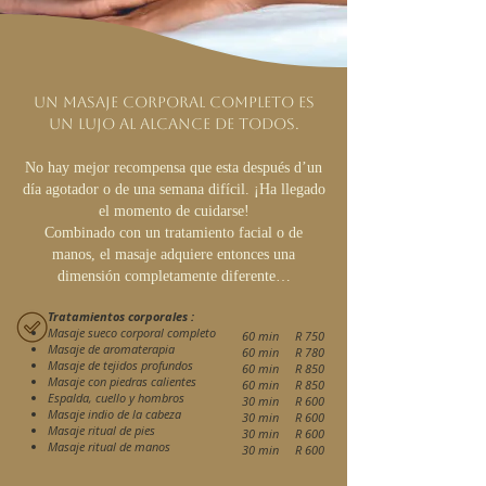
Un masaje corporal completo es
un lujo al alcance de todos.
No hay mejor recompensa que esta después d’un
día agotador o de una semana difícil. ¡Ha llegado
el momento de cuidarse!
Combinado con un tratamiento facial o de
manos, el masaje adquiere entonces una
dimensión completamente diferente…
Tratamientos corporales :
Masaje sueco corporal completo
60 min R
7
5
0
Masaje de aromaterapia
60 min R 780
Masaje de tejidos profundos
60 min R 850
Masaje con piedras calientes
60 min R 850
Espalda, cuello y hombros
30 min R 600
Masaje indio de la cabeza
30 min R 600
Masaje ritual de pies
30 min R 600
Masaje ritual de manos
30 min R 600